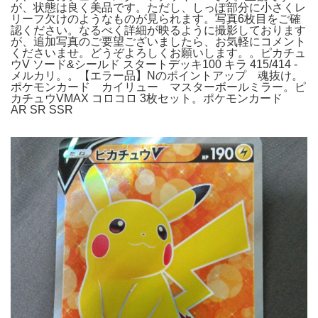
が、状態は良く美品です。ただし、しっぽ部分に小さくレ
リーフ欠けのようなものが見られます。写真6枚目をご確
認ください。なるべく詳細が映るように撮影しております
が、追加写真のご要望ございましたら、お気軽にコメント
くださいませ。どうぞよろしくお願いします。。ピカチュ
ウV ソード&シールド スタートデッキ100 キラ 415/414 -
メルカリ。。【エラー品】Nのポイントアップ 魂抜け。
ポケモンカード カイリュー マスターボールミラー。ピ
カチュウVMAX コロコロ 3枚セット。ポケモンカード
AR SR SSR