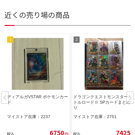
近くの売り場の商品
ディアルガVSTAR ポケモンカー
ドラゴンクエストモンスターバ
ド
トルロードⅡ SPカードまとめ売
り
マイストア在庫：
2237
マイストア在庫：
2751
6750
7425
税込
円
税込
円