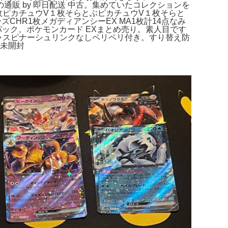
の通販 by 即日配送 中古。集めていたコレクションを
枚ピカチュウV１枚そらとぶピカチュウV１枚そらと
ズCHR1枚メガディアンシーEX MA1枚計14点なみ
ック。ポケモンカード EXまとめ売り。素人目です
ンジャスピナーシュリンクなしペリペリ付き。すり替え防
き未開封