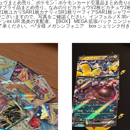
カチュウまとめ売り。ポケモン - ポケモンカード引退品まとめ売り
プライ品まとめ売り。なみのりピカチュウV2枚ピカチュウ2
1枚ユカリSAR1枚カナリィSR1枚リーフィアSAR1枚シャワー
ございますので、写真をご確認ください。インフェルノX 30パ
ex UR 黒炎の支配者。【BOX】 MEGA 拡張パック ニ
ください。ペ*タ様 メガシンフォニア box シュリンク付