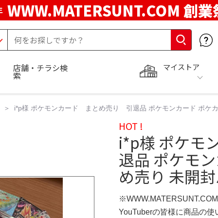
WWW.MATERSUNT.COM 創業
年
マイストア
店舗・チラシ検
索
i*p様 ポケモンカード まとめ売り 引退品 ポケモンカード ポケカ 
HOT !
i*p様 ポケ
退品 ポケモン
め売り 未開封パ
※WWW.MATERSUNT.CO
YouTuberの皆様に商品