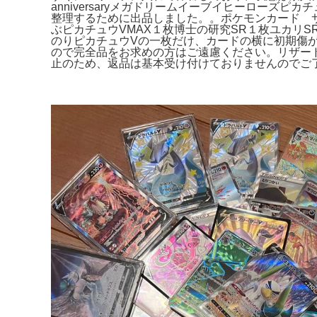
anniversaryメガドリームイーブイヒーローズピ
整理するために出品しました。。ポケモンカード サ
ぶピカチュウVMAX１枚博士の研究SR１枚ユカリSR
のりピカチュウVの一枚だけ、カードの横に初期傷が
ので完全品をお求めの方はご遠慮ください。リザードン
止のため、返品は基本受け付けておりませんのでご了承