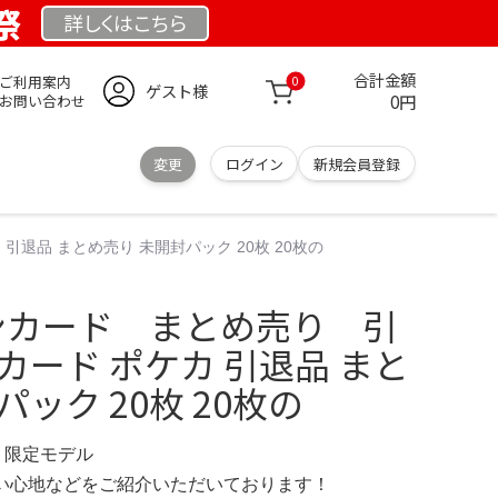
祭
詳しくは
こちら
合計金額
ご利用案内
0
ゲスト様
0円
お問い合わせ
変更
ログイン
新規会員登録
引退品 まとめ売り 未開封パック 20枚 20枚の
モンカード まとめ売り 引
カード ポケカ 引退品 まと
ック 20枚 20枚の
M 限定モデル
の使い心地などをご紹介いただいております！