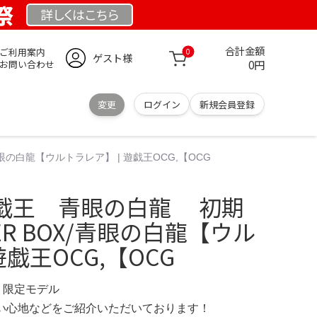
祭
詳しくは
こちら
合計金額
ご利用案内
0
ゲスト様
0円
お問い合わせ
変更
ログイン
新規会員登録
青眼の白龍【ウルトラレア】 | 遊戯王OCG,【OCG
遊戯王 青眼の白龍 初期
TER BOX/青眼の白龍【ウル
遊戯王OCG,【OCG
M 限定モデル
の使い心地などをご紹介いただいております！