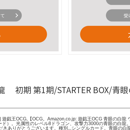
いて
受
る
 初期 第1期/STARTER BOX/青
遊戯王OCG,【OCG。Amazon.co.jp: 遊戯王OCG 青眼の白龍
王カード）。光属性のレベル8ドラゴン、攻撃力3000の青眼の白龍。- カ
ご覧いただきありがとうございます。種別...シングルカード。青眼の白龍