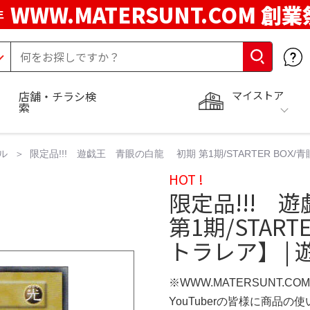
WWW.MATERSUNT.COM 創業
年
マイストア
店舗・チラシ検
索
ル
限定品!!! 遊戯王 青眼の白龍 初期 第1期/STARTER BOX/
HOT !
限定品!!! 
第1期/STAR
トラレア】 | 
※WWW.MATERSUNT.CO
YouTuberの皆様に商品