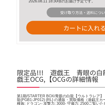
2026.08.11 18:30頃のお届け予定です。
受け取り方法・送料につ
カートに入れ
限定品!!! 遊戯王 青眼の白龍
戯王OCG,【OCGの詳細情報
第1期/STARTER BOX/青眼の白龍【ウルトラレア】 | 
龍(PGB1-JP012) {RL} の通販・買取価格（遊戯
種族: ドラゴン- 攻撃力: 3000- 守備力: 2500