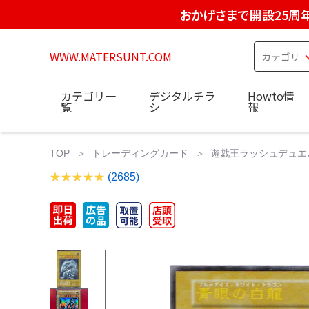
おかげさまで開設25周
WWW.MATERSUNT.COM
カテゴリ一
デジタルチラ
Howto情
覧
シ
報
TOP
トレーディングカード
遊戯王ラッシュデュエ
(2685)