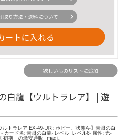
け取り方法・送料について
カートに入れる
欲しいものリストに追加
眼の白龍【ウルトラレア】 | 遊
 ウルトラレア EX-49-UR : ホビー。状態A-】青眼の白
ード名: 青眼の白龍- レベル: レベル8- 属性: 光-
 初期」の激安通販 | magi。