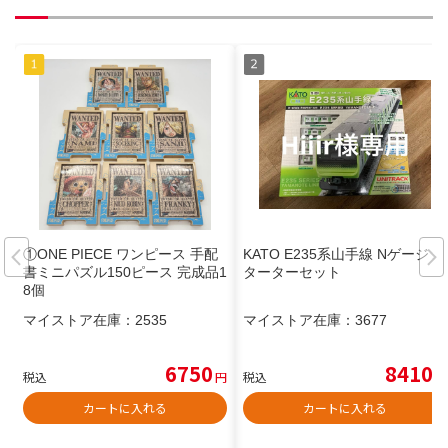
①ONE PIECE ワンピース 手配
KATO E235系山手線 Nゲージ ス
書ミニパズル150ピース 完成品1
ターターセット
8個
マイストア在庫：
2535
マイストア在庫：
3677
6750
8410
税込
円
税込
円
カートに入れる
カートに入れる