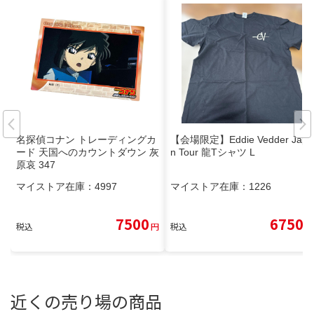
名探偵コナン トレーディングカ
【会場限定】Eddie Vedder Japa
ード 天国へのカウントダウン 灰
n Tour 龍Tシャツ L
原哀 347
マイストア在庫：
4997
マイストア在庫：
1226
7500
6750
税込
円
税込
円
近くの売り場の商品