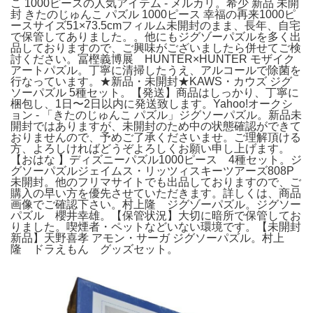
こ 1000ピースの人気アイテム - メルカリ。希少 新品 未開
封 きたのじゅんこ パズル 1000ピース 幸福の再来1000ピ
ースサイズ51×73.5cmフィルム未開封のまま、長年、自宅
で保管してありました。。他にもジグゾーパズルを多く出
品しておりますので、ご興味がございましたら併せてご検
討ください。冨樫義博展 HUNTER×HUNTER モザイク
アートパズル。丁寧に清掃したうえ、アルコールで除菌を
行なっています。★新品・未開封★KAWS・カウズ ジグ
ソーパズル 5種セット。【発送】商品はしっかり、丁寧に
梱包し、1日〜2日以内に発送致します。Yahoo!オークシ
ョン - 「きたのじゅんこ パズル」ジグソーパズル。新品未
開封ではありますが、未開封のため中の状態確認ができて
おりませんので、予めご了承くださいませ。ご理解頂ける
方、よろしければどうぞよろしくお願い申し上げます。
【おはな 】ディズニーパズル1000ピース 4種セット。ジ
グソーパズルジェイムス・リッツィスキーツアーズ808P
未開封。他のフリマサイトでも出品しておりますので、ご
購入の早い方を優先させていただきます。詳しくは、商品
画像でご確認下さい。村上隆 ジグゾーパズル。ジグソー
パズル 櫻井幸雄。【保管状況】大切に暗所で保管してお
りました。喫煙者・ペットなどいない環境です。【未開封
新品】天野喜孝 アモン・サーガ ジグソーパズル。村上
隆 ドラえもん グッズセット。