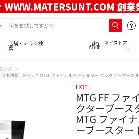
WWW.MATERSUNT.COM 創業
年
マイストア
店舗・チラシ検
索
リング
本語版 2パック MTG ファイナルファンタジー コレクターブースター 日
HOT !
MTG FF 
クターブース
MTG ファイ
ーブースター 日