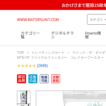
おかげさまで開設25周
WWW.MATERSUNT.COM
カテゴリ一
デジタルチラ
Howto情
覧
シ
報
TOP
トレーディングカード
マジック：ザ・ギャザ
MTG FF ファイナルファンタジー コレクターブースター 日
(2698)