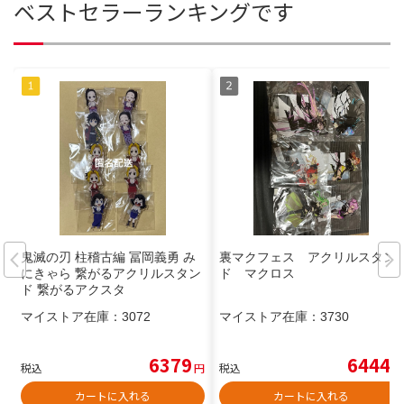
ベストセラーランキングです
鬼滅の刃 柱稽古編 冨岡義勇 み
裏マクフェス アクリルスタン
にきゃら 繋がるアクリルスタン
ド マクロス
ド 繋がるアクスタ
マイストア在庫：
3072
マイストア在庫：
3730
6379
6444
税込
円
税込
円
カートに入れる
カートに入れる