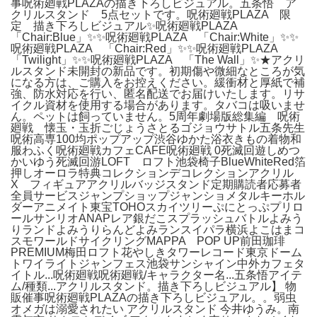
事呪術廻戦PLAZAの描き下ろしビジュアル。五条悟 ア
クリルスタンド 5点セットです。呪術廻戦PLAZA 限
定 描き下ろしビジュアル✨呪術廻戦PLAZA
「Chair:Blue」✨✨呪術廻戦PLAZA 「Chair:White」✨✨
呪術廻戦PLAZA 「Chair:Red」✨✨呪術廻戦PLAZA
「Twilight」✨✨呪術廻戦PLAZA 「The Wall」✨★アクリ
ルスタンド未開封の新品です。初期傷や微細なところが気
になる方は、ご購入をお控えください。緩衝材と厚紙で補
強、防水対応を行い、匿名配送でお届けいたします。リサ
イクル資材を使用する場合があります。タバコは吸いませ
ん。ペットは飼っていません。5周年劇場版総集編 呪術
廻戦 懐玉・玉折ごじょうさとるゴジョウサトル五条先生
呪術高専100均ポップアップ渋谷ゆかた浴衣きもの着物和
服わふく呪術廻戦カフェCAFE呪術廻戦 0死滅回遊しめつ
かいゆう死滅回游LOFT ロフト池袋椅子BlueWhiteRed箔
押しオーロラ特典コレクションデコレクションアクリル
X フィギュアアクリルバッジスタンド定期購読者応募者
全員サービスジャンプショップジャンショメタルキーホル
ダーアニメイト東宝TOHOスカイツリーぷにとっぷプリロ
ールサンリオANAPレア銀だこスプラッシュバトルよみう
りランドよみうりらんどよみランスイパラ横浜よこはまコ
スモワールドサイクリングMAPPA POP UP前田珈琲
PREMIUM梅田ロフト花やしきタワーレコード東京ドーム
トワイライトジャンフェス池袋サンシャイン中外カフェタ
イトル...呪術廻戦呪術廻戦/キャラクター名...五条悟アイテ
ム/種類...アクリルスタンド。描き下ろしビジュアル】 物
販催事呪術廻戦PLAZAの描き下ろしビジュアル。。弱虫
オメガは溺愛されたい アクリルスタンド 今井ゆうみ。南