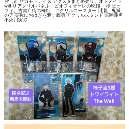
雲与市 サカモトデイズ アクスタまとめ売り。オトメイト
withU アクリルパネル ピオフィオーレの晩鐘 楊 ピオ
フィ。古書店街の橋姫 アクリルコースター 川瀬。鬼滅
の刃 実弥におはぎを渡す義勇 アクリルスタンド 冨岡義勇
不死川実弥