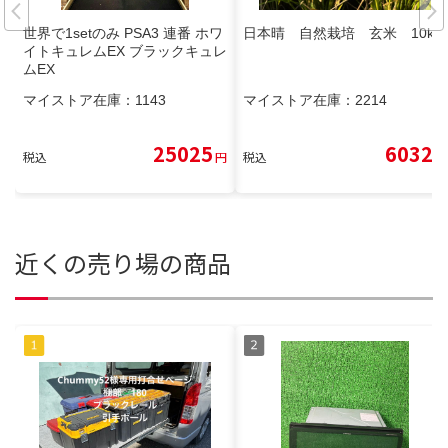
世界で1setのみ PSA3 連番 ホワ
日本晴 自然栽培 玄米 10kg
イトキュレムEX ブラックキュレ
ムEX
マイストア在庫：
1143
マイストア在庫：
2214
25025
6032
税込
円
税込
円
近くの売り場の商品