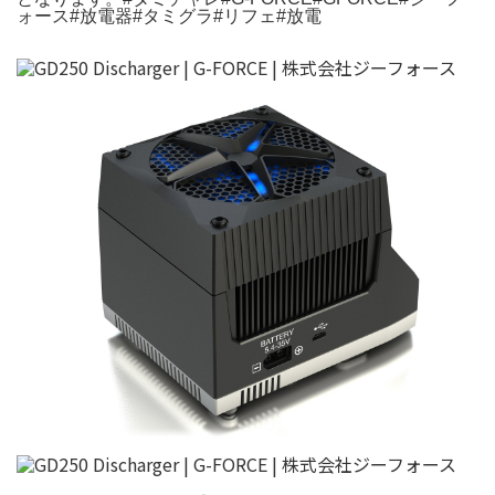
ォース#放電器#タミグラ#リフェ#放電