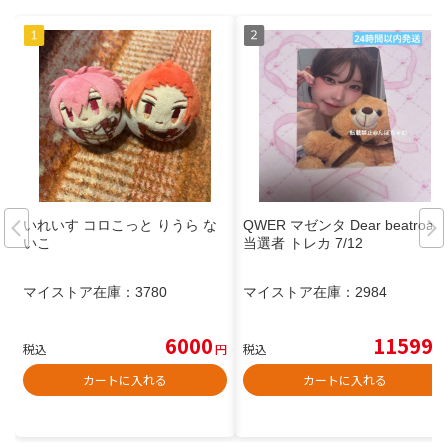
いれいす コロこっと りうら な
QWER マゼンタ Dear beatroad
いこ
当選者 トレカ 7/12
マイストア在庫：
3780
マイストア在庫：
2984
6000
11599
税込
円
税込
円
カートに入れる
カートに入れる