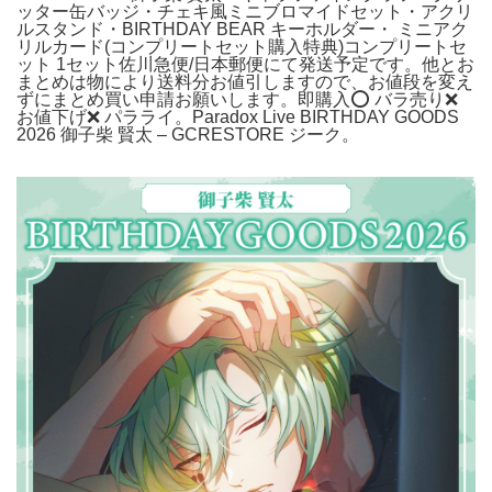
ッター缶バッジ・チェキ風ミニブロマイドセット・アクリ
ルスタンド・BIRTHDAY BEAR キーホルダー・ ミニアク
リルカード(コンプリートセット購入特典)コンプリートセ
ット 1セット佐川急便/日本郵便にて発送予定です。他とお
まとめは物により送料分お値引しますので、お値段を変え
ずにまとめ買い申請お願いします。即購入️⭕️ バラ売り❌
お値下げ❌ パラライ。Paradox Live BIRTHDAY GOODS
2026 御子柴 賢太 – GCRESTORE ジーク。