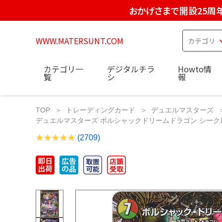
おかげさまで開設25周
WWW.MATERSUNT.COM
カテゴリ一
デジタルチラ
Howto情
覧
シ
報
TOP
トレーディングカード
デュエルマスターズ
デュエルマスターズ ボルシャックドリームドラゴン シークレ
(2709)