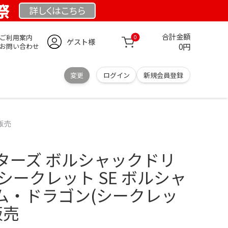
祭
詳しくは
こちら
合計金額
ご利用案内
0
ゲスト様
0円
お問い合わせ
変更
ログイン
新規会員登録
販売
ターズ ボルシャックドリ
シークレット SE ボルシャ
ム・ドラゴン(シークレッ
販売