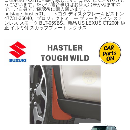
うございます。細かい適合事項はお答え出来かねますの
で、ご自身でご確認後に購入願います。。
netstage_hustler01。。トヨタ ディスクブレーキピストン
47731-35040。プロジェクトミュー ブレーキライン ステ
ンレス スモーク BLT-069BS。新品 US LEXUS CT200h 純
正 イルミ付 スカッフプレート レクサス