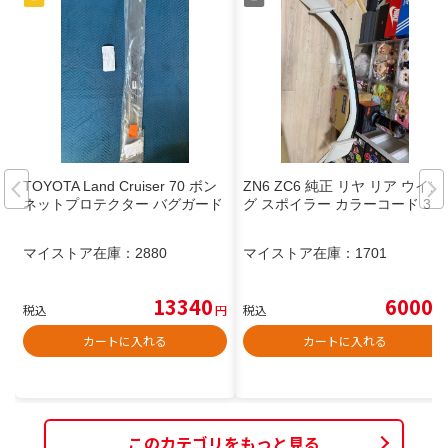
TOYOTA Land Cruiser 70 ボン
ZN6 ZC6 純正 リヤ リア ウイン
ネットプロテクター バグガード
グ スポイラー カラーコード 37J
マイストア在庫：
2880
マイストア在庫：
1701
13340
6000
税込
円
税込
円
カートに入れる
カートに入れる
このカテゴリをもっと見る