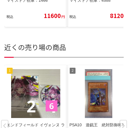
マイストア在庫：
1466
マイストア在庫：
4588
11600
8120
税込
円
税込
円
近くの売り場の商品
エンドフィールド イヴォンヌ ラ
PSA10 遊戯王 絶対防御将軍