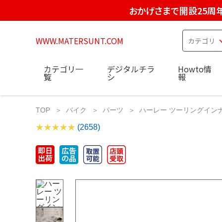
おかげさまで開設25周
WWW.MATERSUNT.COM
カテゴリ一
デジタルチラ
Howto情
覧
シ
報
TOP
バイク
パーツ
ハーレー ツーリングイン
(2658)