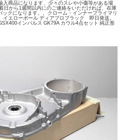
*輸入商品になります、少々のスレや小傷等がある場
到着日から1週間以内にのご連絡をいただければ、在庫
パックになります。。クローム・インナープライマリ
ウル イエローボール ディアブロブラック 即日発送。
SX400インパルス GK79A カウル4点セット 純正形