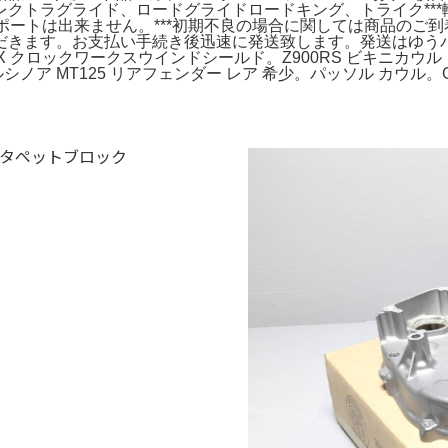
クトラグライド、ロードグライドロードキング、トライク**
サポートは出来ません。***初期不良の場合に関しては商品のご
だきます。お支払い手続き後迅速に発送致します。発送はゆう
HX クロックワークスウインドシールド。Z900RS ビキニカ
シノア MT125 リアフェンダー レア 希少。パッソル カウル。G