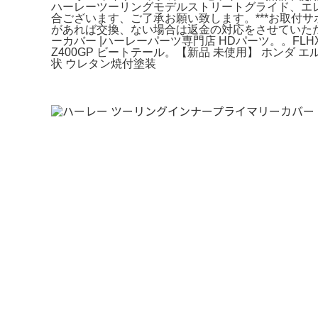
ハーレーツーリングモデルストリートグライド、エレ
合ございます、ご了承お願い致します。***お取付
があれば交換、ない場合は返金の対応をさせていた
ーカバー |ハーレーパーツ専門店 HDパーツ。。FL
Z400GP ビートテール。【新品 未使用】 ホンダ エル
状 ウレタン焼付塗装