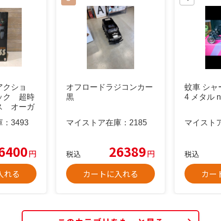
アクショ
オフロードラジコンカー
蚊車 シャージ
ック 超時
黒
4 メタル ni
ス オーガ
イド
庫：
3493
マイストア在庫：
2185
マイスト
6400
26389
円
円
税込
税込
入れる
カートに入れる
カー