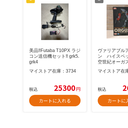
美品‼️Futaba T10PX ラジ
ヴァリアブル
コン送信機セット‼️ grk5.
ン ハイスペ
grk4
空世紀オーガ
ス オーガロ
マイストア在庫：
3734
マイストア在
25300
2
円
税込
税込
カートに入れる
カートに