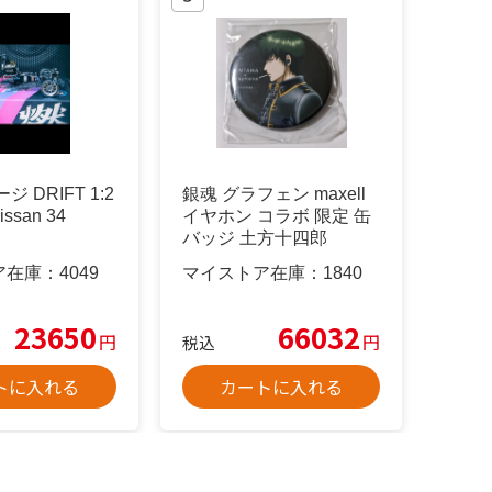
 DRIFT 1:2
銀魂 グラフェン maxell
ssan 34
イヤホン コラボ 限定 缶
バッジ 土方十四郎
ア在庫：
4049
マイストア在庫：
1840
23650
66032
円
円
税込
トに入れる
カートに入れる