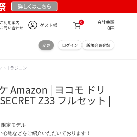
祭
詳しくは
こちら
合計金額
ご利用案内
0
ゲスト様
0円
お問い合わせ
変更
ログイン
新規会員登録
ット | ラジコン
 Amazon | ヨコモ ドリ
SECRET Z33 フルセット |
M 限定モデル
の使い心地などをご紹介いただいております！