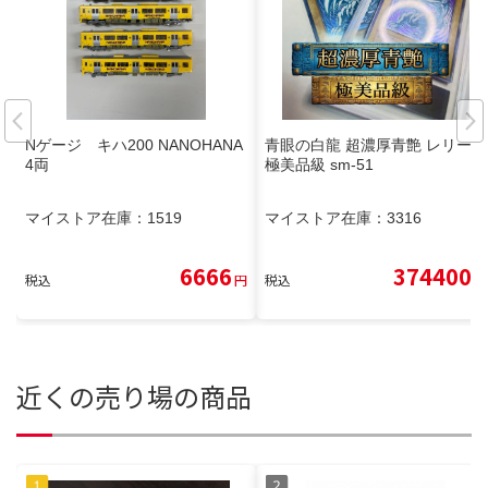
Nゲージ キハ200 NANOHANA
青眼の白龍 超濃厚青艶 レリーフ
4両
極美品級 sm-51
マイストア在庫：
1519
マイストア在庫：
3316
6666
374400
税込
円
税込
円
近くの売り場の商品