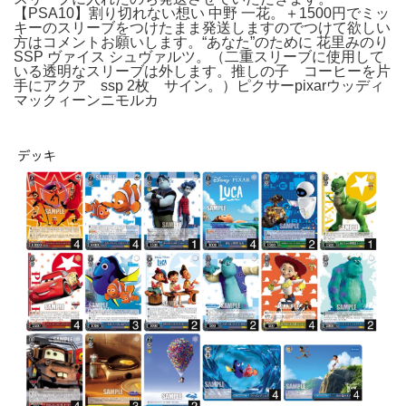
【PSA10】割り切れない想い 中野 一花。＋1500円でミッ
キーのスリーブをつけたまま発送しますのでつけて欲しい
方はコメントお願いします。“あなた”のために 花里みのり
SSP ヴァイス シュヴァルツ。（二重スリーブに使用して
いる透明なスリーブは外します。推しの子 コーヒーを片
手にアクア ssp 2枚 サイン。）ピクサーpixarウッディ
マックィーンニモルカ