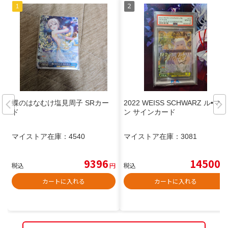
蝶のはなむけ塩見周子 SRカー
2022 WEISS SCHWARZ ル•マラ
ド
ン サインカード
マイストア在庫：
4540
マイストア在庫：
3081
9396
14500
税込
円
税込
円
カートに入れる
カートに入れる