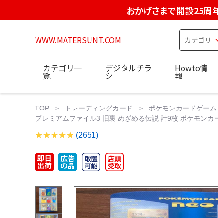
おかげさまで開設25周
WWW.MATERSUNT.COM
カテゴリ一
デジタルチラ
Howto情
覧
シ
報
TOP
トレーディングカード
ポケモンカードゲーム
プレミアムファイル3 旧裏 めざめる伝説 計9枚 ポケモンカー
(2651)