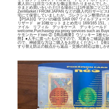
素人目には目立つ大きな傷は見当たりませんでした
※まとめ買いをいただける場合には1件追加ごとに100
ZenMarket / FROM JAPAN などの購入
宅にて保管していましたが、コレクション整理のため出品
【PSA10】マツバの確信 SAR 097 ワイルド
リザード ar 10枚セット まとめ売り 169/16
ァイル リフィル デッキケース デッキシールド プレイ
welcome.Purchasing via proxy services su
ケモンカードneo ②【商品概要】ウソッキー 1枚セレ
態】●人手に渡ったものですので、写真をご確認お
ので、神経質な方はご購入をお控えください！【発
すり替え防止の観点から返品・交換の対応は致しかねますの