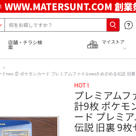
WWW.MATERSUNT.COM 創業
年
マイストア
店舗・チラシ検
索
ドneo ② ポケモンカード プレミアムファイルneo3 めざめる伝説 旧裏
HOT !
プレミアムファ
計9枚 ポケモ
ード プレミア
伝説 旧裏 9