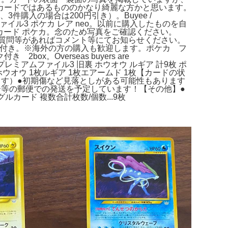
カードではあるもののかなり綺麗な方かと思います。
購入の場合は200円引き）。Buyee /
ファイル3 ポケカ レア neo。以前に購入したものを自
モンカード ポケカ。念のため写真をご確認ください。
ール。ご質問等があればコメント等にてお知らせください。
シュリンク付き。※海外の方の購入も歓迎します。ポケカ フ
Overseas buyers are
elcome.【商品名】プレミアムファイル3 旧裏 ホウオウ ルギア 計9枚 ポ
ホウオウ 1枚ルギア 1枚エアームド 1枚【カードの状
す）●初期傷など見落としがある可能性もあります
等の郵便での発送を予定しています！【その他】●
カード 複数合計枚数/個数...9枚