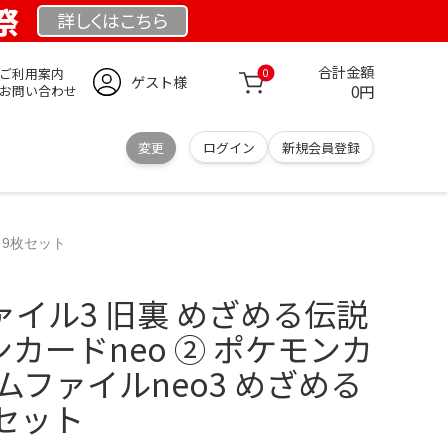
祭
詳しくは
こちら
合計金額
ご利用案内
0
ゲスト様
0円
お問い合わせ
変更
ログイン
新規会員登録
 9枚セット
イル3 旧裏 めざめる伝説
ンカードneo ② ポケモンカ
ムファイルneo3 めざめる
枚セット