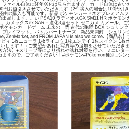
。ファイル自体に経年劣化は見られますが、カード自体は古い
円お値引きさせていただきます（2件購入の場合は100円引き、3件
代行サービス経由の購入も可能です。新品 ポケモンカードネオプレミアム
します。。い PSA10 ラティオスGX SM11 HR ポケ
フォース。カメックスex SAR＋進化3連セット ゼニガメ カメ
5 151。ポケモンカードゲーム 未来の一閃 古代の咆哮 BOX 
マット。バトルパートナーズ 新品未開封 シュリンク付き 2box。
ch as Buyee, ZenMarket, and FROM JAPAN is also w
ビィ 1枚ニューラ 1枚ライコウ 1枚エンテイ 1枚スイクン 1枚
願いします！（ご要望があれば写真等の追加をさせていただきま
送方法】●スリーブ等により折れや濡れ対策を行い、ミニレター
で、ご了承ください！#ポケモン#Pokemon種別...シングル