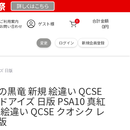
祭
詳しくは
こちら
合計金額
ご利用案内
0
ゲスト様
0円
お問い合わせ
変更
ログイン
新規会員登録
イズ 日版
眼の黒竜 新規 絵違い QCSE
アイズ 日版 PSA10 真紅
絵違い QCSE クオシク レ
版