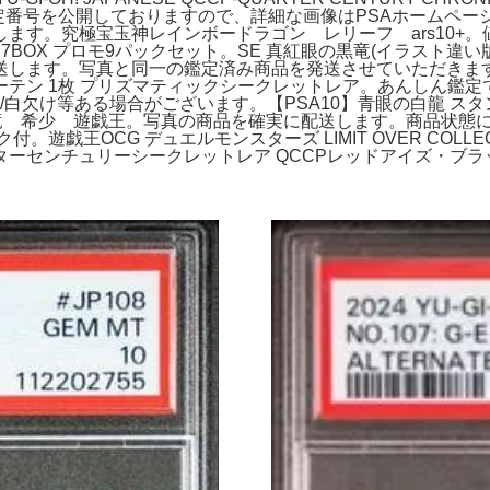
す。。鑑定番号を公開しておりますので、詳細な画像はPSAホーム
ます。究極宝玉神レインボードラゴン レリーフ ars10+
プロモ9パックセット。SE 真紅眼の黒竜(イラスト違い版) 販売 | 
送します。写真と同一の鑑定済み商品を発送させていただきま
テン 1枚 プリズマティックシークレットレア。あんしん鑑定
け/白欠け等ある場合がございます。【PSA10】青眼の白龍 スタ
白竜 希少 遊戯王。写真の商品を確実に配送します。商品状態
遊戯王OCG デュエルモンスターズ LIMIT OVER COLLECT
センチュリーシークレットレア QCCPレッドアイズ・ブラック