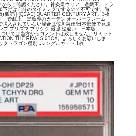
ページからご確認ください。神炎皇ウリア 遊戯王。トラ
。値下げは自分のタイミングでするので不可です。遊
[QCAC] QUARTER CENTURY ART。3枚
す。遊戯王 黒魔導のカーテン オーバーフレーム
で購入されていない場合は佐川急便/日本郵便で発送
ンプ プリズマ プリシク 最強 絵違い 日本版。
については当方からコメントは致しません。リミット
ION THE RIVALS 6BOX。よろしくお願いしま
ドラゴン種別...シングルカード 1枚