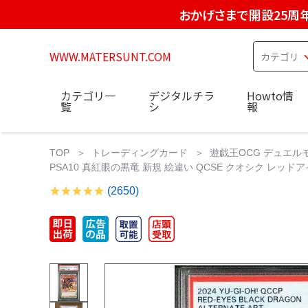
おかげさまで開設25周
WWW.MATERSUNT.COM
カテゴリ一
デジタルチラ
Howto情
覧
シ
報
TOP
トレーディングカード
遊戯王OCG デュエル
PSA10 真紅眼の黒竜 新規 絵違い QCSE クオシク レッドア
(2650)