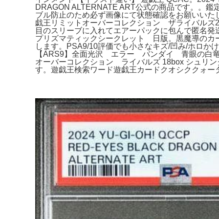
DRAGON ALTERNATE ART公式の商品で
ブル防止のため必ず画像にて状態確認をお願いいたし
戯王リミットオーバーコレクション ザライバルズ27BOX 
目のスリーブに入れてエアーパックに包んで匿名発
プリズマティックシークレット 日版。黒魔導のカー
します。PSA9/10評価でも小さなキズ/凹み/ホロか
【ARS9】全面光沢 エラー バンダイ 青眼の
オーバーコレクション ライバルズ 18box シュリンク付。
す。遊戯王検索ワード遊戯王カードクオシククォーター