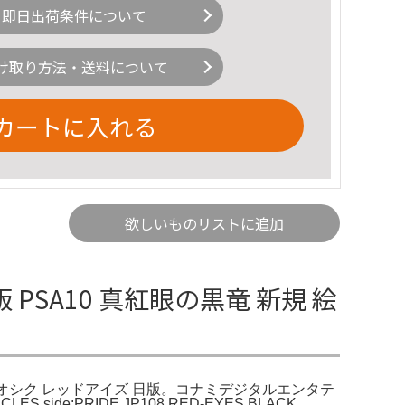
即日出荷条件について
け取り方法・送料について
カートに入れる
欲しいものリストに追加
 PSA10 真紅眼の黒竜 新規 絵
SE クオシク レッドアイズ 日版。コナミデジタルエンタテ
 side:PRIDE JP108 RED-EYES BLACK