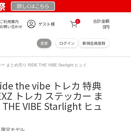
祭
詳しくは
こちら
合計金額
ご利用案内
0
ゲスト様
0円
お問い合わせ
変更
ログイン
新規会員登録
まとめ売り RIDE THE VIBE Starlight ヒュイ
ide the vibe トレカ 特典
XZ トレカ ステッカー ま
HE VIBE Starlight ヒュ
M 限定モデル