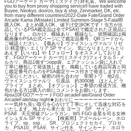
FGOアーケード カーマ(ミステイク) 絆礼装。We welcome
you to buy from proxy shopping service!I have traded with
Buyee, Neokyo, doorzo, buy & ship, Zenmarket, DK, etc.
from many different countries!2022-Date Fate/Grand Order
Arcade Kama (Mistake) Limited Summon-Stage 5-Fatal即
購入OK、まとめ購入OK、値下げ交渉OKです！当方が出
品しているPSA鑑定品は全てPSA社で鑑定された正規品に
なります。。白かけ、横線あり、横線なし、状態確認は掲
載画像やPSA公式ページにて鑑定品番号、QRコードから
ご確認ください。【傷あり】ヴァイスシュヴァルツ リゼ
ロ 精霊使い エミリア SP サイン。 気になりましたらとり
あえず【いいね】や【フォロー】をオススメしておりま
す。FGOアーケード カーマ(ミステイク)フェイタル 5 - メ
ルカリ。商品1個ずつopp袋、エアクッション袋に入れて
丁寧に梱包して発送致します。掲載している商品写真と同
じ鑑定番号のものをPSA鑑定ケース付きで発送しますので
ご安心ください。秘密の待ち合わせ 常闇トワ 他2点。
ヴァイスシュヴァルツ 引退品 約3000枚 ほとんど ラ
ブライブ まとめ。【オプション】ご希望の発送方法、梱
包がある方は購入の前にコメントをお願いします。
#psa10FGOアーケードFGO arcadeFate/Grand Order
ArcadeFate/stay night★おわりに ーーーーーーーーーーー
ーー気持ち良い取引を心がけて丁寧にそして迅速な対応を
いたします。地上から来た女 ヨーコ SP サイン
PSA8 天元突破グレンラガン。WS FGO 金星を司る女神
イシュタル SP サイン。【検索用】アズールレーン、ホロ
ライブ、sp、ssp、、SR、プロジェクトセカイ、プロセ
カ、PSA10、PSA9、サイン付き、サインカード、ホロラ