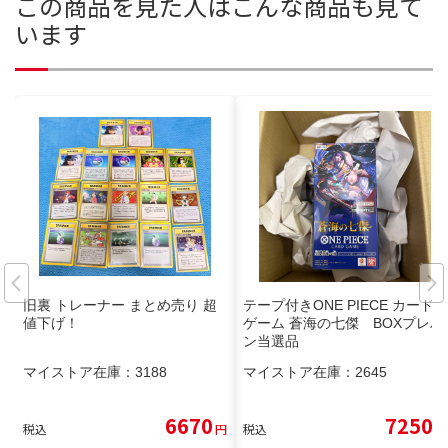
この商品を見た人はこんな商品も見て
います
旧裏 トレーナー まとめ売り 超
テープ付きONE PIECE カード
値下げ！
ゲーム 蒼海の七傑 BOXプレバ
ン当選品
マイストア在庫：
3188
マイストア在庫：
2645
6670
7250
税込
円
税込
円