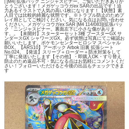
| [M4] 拡張パック ニンジャスピナー。ご覧いただきありが
とうございます！メガゲッコウガex SARの出品です！迫
力あるイラストで人気の高い1枚になります！【状態】素
人目では比較的綺麗な状態です。※トラブル防止のためプ
レイ用としてご検討ください。気になる点はお問い合わせ
ください。メガゲッコウガex SAR [M4 114/083](拡張パッ
ク「ニンジャスピナー。裏面左下に小さな傷がありま
す。。【未開封】スターターセット3種 ブースターGX サ
ンダースGX シャワーズGX。必ず状態は写真にてご確認お
願いいたします。ポケモンセンターヒロシマ スペシャル
BOX。【ARS10】アーボック Arbok 旧裏 拡張シート
No.024。【発送】スリーブ＋ローダー＋防水対策をして
丁寧に発送いたします【その他】・即購入OK・すり替え
防止のため返品不可・気になる点はお気軽にコメントくだ
さい！フォローいただけると今後の出品もチェックできま
す