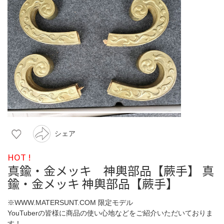
シェア
HOT !
真鍮・金メッキ 神輿部品【蕨手】 真
鍮・金メッキ 神輿部品【蕨手】
※WWW.MATERSUNT.COM 限定モデル
YouTuberの皆様に商品の使い心地などをご紹介いただいておりま
す！