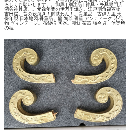
ろしくお願いします。。御輿 | 別注品 | 神具・祭具専門店
酒谷神具店。。元禄年間の伊万里焼き。江戸期角福蓋物
吉田屋。昔の萩焼き！御茶わん！。骨董品，古伊万里.天
保年製.日本地図.骨董品。龍 陶器 骨董 アンティーク 時代
物 ヴィンテージ。布袋様 陶器。朝鮮 茶器 張今貞。信楽焼
の狸