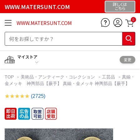
詳しくは
WWW.MATERSUNT.COM
こちら
0
WWW.MATERSUNT.COM
マイストア
変更
TOP
美術品・アンティーク・コレクション
工芸品
真鍮・
金メッキ 神輿部品【蕨手】 真鍮・金メッキ 神輿部品【蕨手】
(2725)