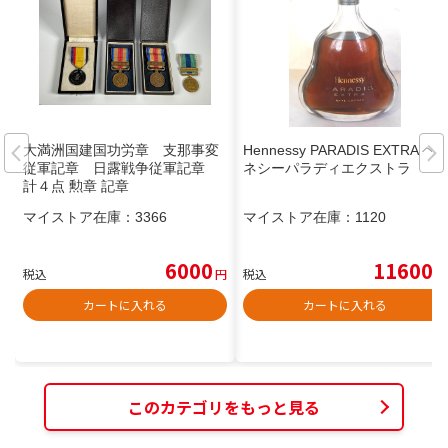
大満洲国建国功労章 支那事変
Hennessy PARADIS EXTRA ヘ
従軍記章 日露戦争従軍記章
ネシーパラディエクストラ
計４点 勲章 記章
マイストア在庫：
3366
マイストア在庫：
1120
6000
11600
税込
円
税込
円
カートに入れる
カートに入れる
このカテゴリをもっと見る