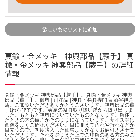
欲しいものリストに追加
真鍮・金メッキ 神輿部品【蕨手】 真
鍮・金メッキ 神輿部品【蕨手】の詳細
情報
真鍮・金メッキ 神輿部品【蕨手】。真鍮・金メッキ 神輿
部品【蕨手】。御輿 | 別注品 | 神具・祭具専門店 酒谷神具
店。ご閲覧いただきありがとうございます。神輿部品の蕨
手(わらびて)です。実家の祭具取り扱い屋から掘り出しま
した。もともと神輿についていたものとなります。解体し
たときの木の破片がそのままになっています。サイズ等は
画像をよくご確認ください。目に見えて汚れや折れなどが
目立つので、初期購入した価格よりかなりお値引きさせて
いただきます。それを踏まえた上でご理解のある方のみご
購入ください。専用ページ等お気軽にご相談ください。よ