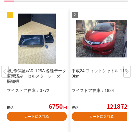
⭐︎動作保証⭐︎AR-125A 各種データ
平成24 フィットシャトル 11600
更新済み セルスターレーダー
0km
探知機
マイストア在庫：
3772
マイストア在庫：
1834
6750
121872
税込
円
税込
円
カートに入れる
カートに入れる