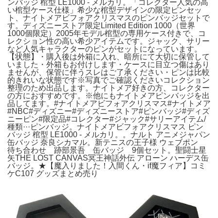
ンバッジ 棺型 LE1000 - メルカリ。「コレクター人気の高
い棺型ケース仕様」希少な棺型デザインの限定ピンセッ
ト、ナイトメアビフォアクリスマスのピンバッジセットで
す。ディズニーストア限定Limited Edition 1000（世界
1000個限定）2005年モデル棺型の専用ケース付きで、コ
レクション性の高い希少アイテムです。ジャック、サリー
など人気キャラクターのピンがセットになっています。
【状態】・購入後は外箱に入れ、暗所にて大切に保管して
いました・外箱もお付けします・ケースに目立つ傷はあり
ませんが、保管に伴うスレはご了承ください・ピンは比較
的きれいな状態です※写真でご確認くださいコレクション
整理のため出品します。ナイトメア好きの方、コレクター
の方におすすめです。※他にもナイトメアピンバッジを出
品してます。#ナイトメアビフォアクリスマス#ナイトメア
#NBC#ディズニー#ディズニーストア#ピンバッジ#ディズ
ニーピン#限定品#コレクター#ジャック#サリーアイテム/
種類···ピンバッジ。ナイトメアビフォアクリスマス ピン
バッジ 棺型 LE1000 - メルカリ。。ナルト アニメジャパン
缶バッジ 奈良シカマル。新テニスの王子様 ウェブポン
待ち合わせ 跡部景吾 缶バッジ 9個セット。聖闘士星
矢THE LOST CANVAS冥王神話外伝 アローン ハーデス缶
バッジ。★【魔入りました！入間くん・if魔フィア】コミ
ケC107 グッズまとめ売り