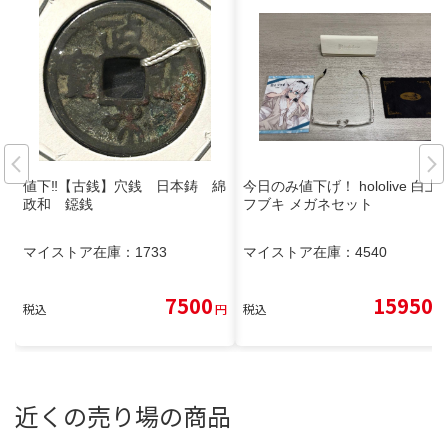
値下‼️【古銭】穴銭 日本鋳 綿
今日のみ値下げ！ hololive 白上
政和 鐚銭
フブキ メガネセット
マイストア在庫：
1733
マイストア在庫：
4540
7500
15950
税込
円
税込
円
近くの売り場の商品