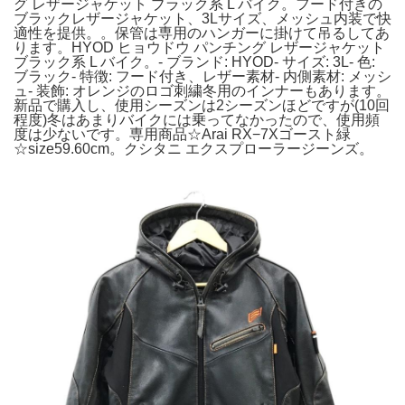
グ レザージャケット ブラック系 L バイク。フード付きの
ブラックレザージャケット、3Lサイズ、メッシュ内装で快
適性を提供。。保管は専用のハンガーに掛けて吊るしてあ
ります。HYOD ヒョウドウ パンチング レザージャケット
ブラック系 L バイク。- ブランド: HYOD- サイズ: 3L- 色:
ブラック- 特徴: フード付き、レザー素材- 内側素材: メッシ
ュ- 装飾: オレンジのロゴ刺繍冬用のインナーもあります。
新品で購入し、使用シーズンは2シーズンほどですが(10回
程度)冬はあまりバイクには乗ってなかったので、使用頻
度は少ないです。専用商品☆Arai RX−7Xゴースト緑
☆size59.60cm。クシタニ エクスプローラージーンズ。