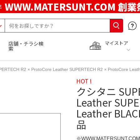
WWW.MATERSUNT.COM 創業
年
マイストア
店舗・チラシ検
索
TECH R2 × ProtoCore Leather SUPERTECH R2 × ProtoCore L
HOT !
クシタニ SUPER
Leather SUP
Leather BL
品
※WWW.MATERSUNT.CO