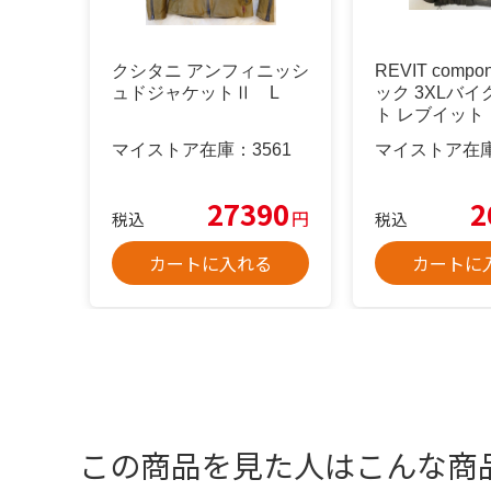
クシタニ アンフィニッシ
REVIT compo
ュドジャケットⅡ L
ック 3XLバ
ト レブイット
マイストア在庫：
3561
マイストア在
27390
2
円
税込
税込
カートに入れる
カートに
この商品を見た人はこんな商