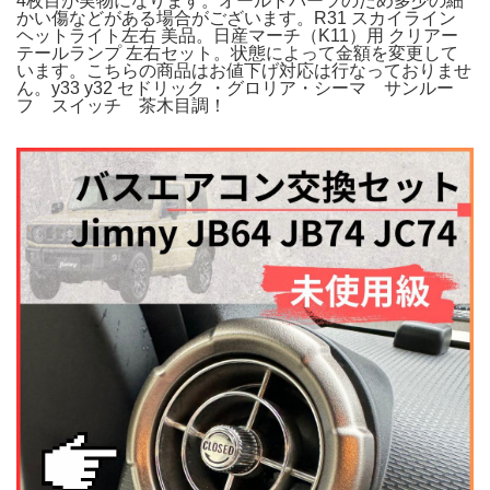
4枚目が実物になります。オールドパーツのため多少の細
かい傷などがある場合がございます。R31 スカイライン
ヘットライト左右 美品。日産マーチ（K11）用 クリアー
テールランプ 左右セット。状態によって金額を変更して
います。こちらの商品はお値下げ対応は行なっておりませ
ん。y33 y32 セドリック ・グロリア・シーマ サンルー
フ スイッチ 茶木目調！