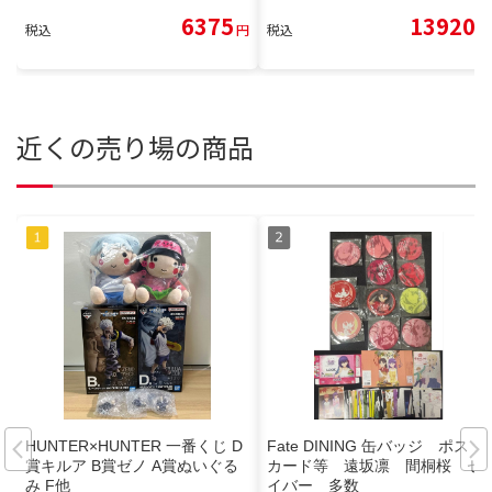
6375
13920
税込
円
税込
円
近くの売り場の商品
HUNTER×HUNTER 一番くじ D
Fate DINING 缶バッジ ポスト
賞キルア B賞ゼノ A賞ぬいぐる
カード等 遠坂凛 間桐桜 セ
み F他
イバー 多数