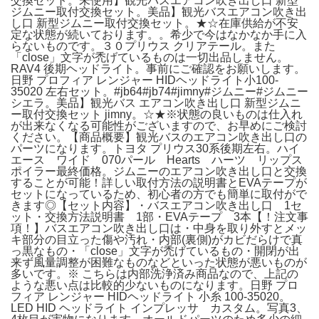
交換セット。未使用】観光バスエアコン吹き出し口 新型
ジムニー取付交換セット。美品】観光バスエアコン吹き出
し口 新型ジムニー取付交換セット。★☆在庫供給が不安
定な状態が続いております。。希少で今はなかなか手に入
らないものです。３０プリウス クリアテール。また
「close」文字が禿げているものは一切出品しません。
RAV4 後期ヘッドライト。事前にご確認をお願いします。
日野 プロフィア レンジャー HIDヘッドライト小100-
35020 左右セット。#jb64#jb74#jimny#ジムニー#ジムニー
シエラ。美品】観光バス エアコン吹き出し口 新型ジムニ
ー取付交換セット jimny。☆★※状態の良いものは仕入れ
が出来なくなる可能性がございますので、お早めにご検討
ください。【商品概要】観光バスのエアコン吹き出し口の
パーツになります。トヨタ プリウス30系後期左右。ハイ
エース ワイド 070パール Hearts ハーツ リップス
ポイラー最終価格。ジムニーのエアコン吹き出し口と交換
することが可能！詳しい取付方法の説明書とEVAテープが
セットになっているため、初心者の方でも簡単に取付がで
きます◎【セット内容】・バスエアコン吹き出し口 1セ
ット・交換方法説明書 1部・EVAテープ 3本【！注文事
項！】バスエアコン吹き出し口は・中身を取り外すとメッ
キ部分の目立った傷や汚れ・内部(裏側)がカビだらけで真
っ黒なもの・「close」文字が禿げているもの・開閉が出
来ず風量調整が困難なものなどといった状態が悪いものが
多いです。※ こちらは内部洗浄済み商品なので、上記の
ような悪い点は比較的少ないものになります。日野 プロ
フィア レンジャー HIDヘッドライト 小糸 100-35020。
LED HID ヘッドライト インプレッサ カスタム。写真3、