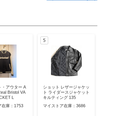
・アウター A
ショット レザージャケッ
eal Bristol VA
ト ライダースジャケット
CKET L
キルティング 135
ア在庫：
1753
マイストア在庫：
3686