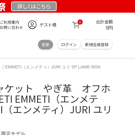
祭
詳しくは
こちら
合計金額
ご利用案内
0
ゲスト様
0円
お問い合わせ
変更
ログイン
新規会員登録
ETI（エンメティ）JURI ユリ SP LAMB SKIN
ャケット やぎ革 オフホ
TI EMMETI（エンメテ
I（エンメティ）JURI ユリ
N
M 限定モデル