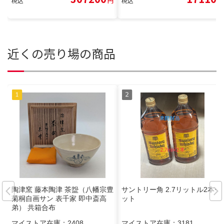
税込
円
税込
円
近くの売り場の商品
陶津窯 藤本陶津 茶盌（八幡宗豊
サントリー角 2.7リットル2本セ
菊桐自画サン 表千家 即中斎高
ット
弟） 共箱合布
マイストア在庫：
2408
マイストア在庫：
3181