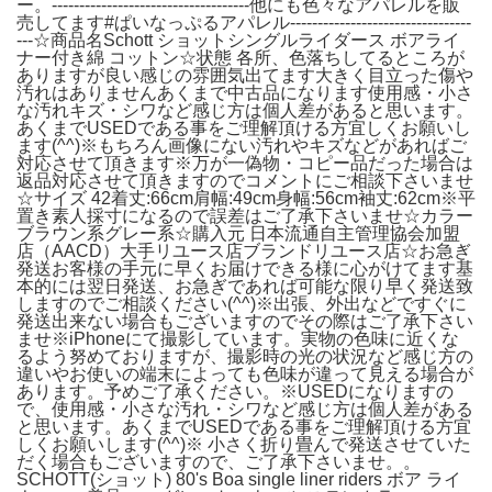
ー。------------------------------------他にも色々なアパレルを販
売してます#ぱいなっぷるアパレル---------------------------------
---☆商品名Schott ショットシングルライダース ボアライ
ナー付き綿 コットン☆状態 各所、色落ちしてるところが
ありますが良い感じの雰囲気出てます大きく目立った傷や
汚れはありませんあくまで中古品になります使用感・小さ
な汚れキズ・シワなど感じ方は個人差があると思います。
あくまでUSEDである事をご理解頂ける方宜しくお願いし
ます(^^)※もちろん画像にない汚れやキズなどがあればご
対応させて頂きます※万が一偽物・コピー品だった場合は
返品対応させて頂きますのでコメントにご相談下さいませ
☆サイズ 42着丈:66cm肩幅:49cm身幅:56cm袖丈:62cm※平
置き素人採寸になるので誤差はご了承下さいませ☆カラー
ブラウン系グレー系☆購入元 日本流通自主管理協会加盟
店（AACD）大手リユース店ブランドリユース店☆お急ぎ
発送お客様の手元に早くお届けできる様に心がけてます基
本的には翌日発送、お急ぎであれば可能な限り早く発送致
しますのでご相談ください(^^)※出張、外出などですぐに
発送出来ない場合もございますのでその際はご了承下さい
ませ※iPhoneにて撮影しています。実物の色味に近くな
るよう努めておりますが、撮影時の光の状況など感じ方の
違いやお使いの端末によっても色味が違って見える場合が
あります。予めご了承ください。※USEDになりますの
で、使用感・小さな汚れ・シワなど感じ方は個人差がある
と思います。あくまでUSEDである事をご理解頂ける方宜
しくお願いします(^^)※ 小さく折り畳んで発送させていた
だく場合もございますので、ご了承下さいませ。。
SCHOTT(ショット) 80's Boa single liner riders ボア ライ