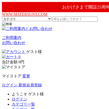
おかげさまで開設25周
WWW.MATERSUNT.COM
ご利用案内
お問い合わせ
ゲスト様
0
合計金額
0円
マイストア
変更
ログイン
新規会員登録
ようこそ
ゲスト様
ログイン
カテゴリ一覧