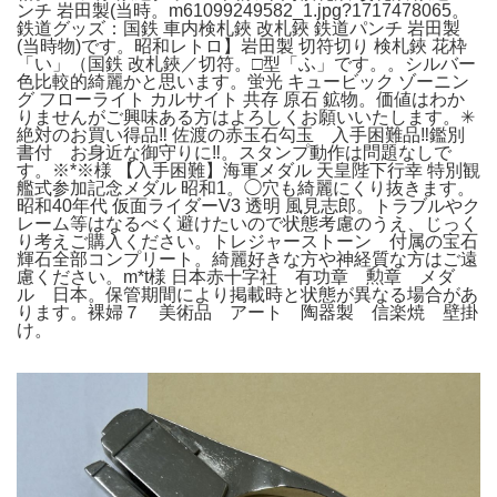
ンチ 岩田製(当時。m61099249582_1.jpg?1717478065。
鉄道グッズ：国鉄 車内検札鋏 改札鋏 鉄道パンチ 岩田製
(当時物)です。昭和レトロ】岩田製 切符切り 検札鋏 花枠
「い」（国鉄 改札鋏／切符。□型「ふ」です。。シルバー
色比較的綺麗かと思います。蛍光 キュービック ゾーニン
グ フローライト カルサイト 共存 原石 鉱物。価値はわか
りませんがご興味ある方はよろしくお願いいたします。✳
絶対のお買い得品‼️ 佐渡の赤玉石勾玉 入手困難品‼️鑑別
書付 お身近な御守りに‼️。スタンプ動作は問題なしで
す。※*※様 【入手困難】海軍メダル 天皇陛下行幸 特別観
艦式参加記念メダル 昭和1。◯穴も綺麗にくり抜きます。
昭和40年代 仮面ライダーV3 透明 風見志郎。トラブルやク
レーム等はなるべく避けたいので状態考慮のうえ、じっく
り考えご購入ください。トレジャーストーン 付属の宝石
輝石全部コンプリート。綺麗好きな方や神経質な方はご遠
慮ください。m*t様 日本赤十字社 有功章 勲章 メダ
ル 日本。保管期間により掲載時と状態が異なる場合があ
ります。裸婦７ 美術品 アート 陶器製 信楽焼 壁掛
け。