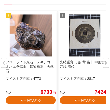
フローライト原石 メキシコ
光緖重寶 母銭 背 當十 中国古銭
オハエラ鉱山 鉱物標本 天然
穴銭 清代
石
マイストア在庫：
4773
マイストア在庫：
2817
8700
7424
税込
円
税込
円
カートに入れる
カートに入れる