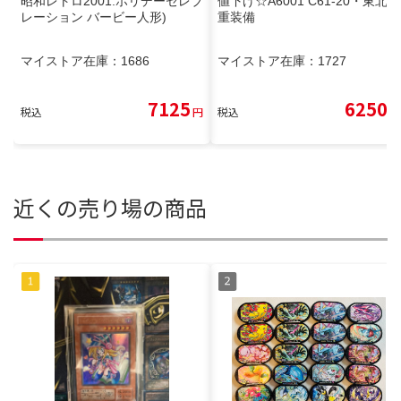
昭和レトロ2001.ホリデーセレブ
値下げ☆A6001 C61-20・東北型
レーション バービー人形)
重装備
マイストア在庫：
1686
マイストア在庫：
1727
7125
6250
税込
円
税込
円
近くの売り場の商品