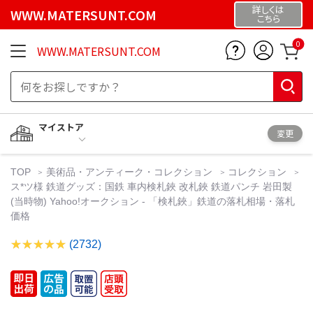
詳しくは
WWW.MATERSUNT.COM
こちら
0
WWW.MATERSUNT.COM
マイストア
変更
TOP
美術品・アンティーク・コレクション
コレクション
ス*ツ様 鉄道グッズ：国鉄 車内検札鋏 改札鋏 鉄道パンチ 岩田製
(当時物) Yahoo!オークション - 「検札鋏」鉄道の落札相場・落札
価格
(2732)