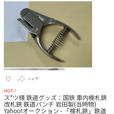
シェア
HOT !
ス*ツ様 鉄道グッズ：国鉄 車内検札鋏
改札鋏 鉄道パンチ 岩田製(当時物)
Yahoo!オークション - 「検札鋏」鉄道