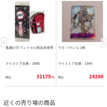
鬼滅の刃 ランドセル新品未使用
ウタ パラレル 1枚
マイストア在庫：
3995
マイストア在庫：
1994
32175
24200
税込
円
税込
円
近くの売り場の商品