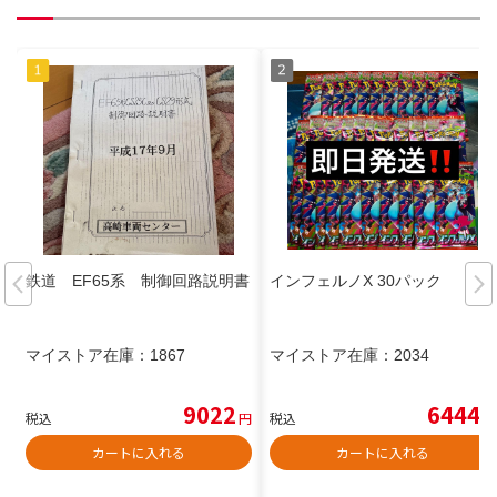
鉄道 EF65系 制御回路説明書
インフェルノX 30パック
マイストア在庫：
1867
マイストア在庫：
2034
9022
6444
税込
円
税込
円
カートに入れる
カートに入れる