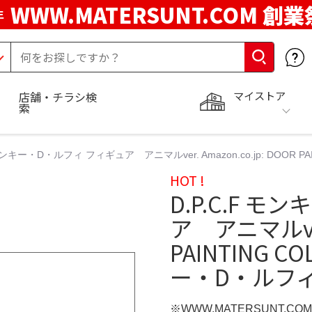
WWW.MATERSUNT.COM 創業
年
マイストア
店舗・チラシ検
索
 モンキー・D・ルフィ フィギュア アニマルver. Amazon.co.jp: DOOR P
HOT !
D.P.C.F 
ア アニマルver.
PAINTING C
ー・D・ルフ
※WWW.MATERSUNT.CO