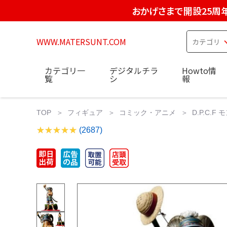
おかげさまで開設25周
WWW.MATERSUNT.COM
カテゴリ一
デジタルチラ
Howto情
覧
シ
報
TOP
フィギュア
コミック・アニメ
D.P.C.F
(2687)