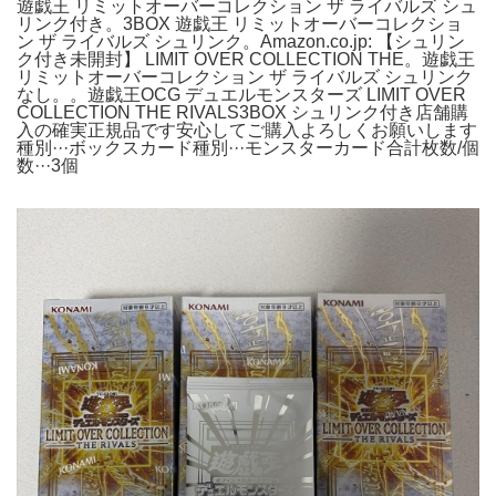
遊戯王 リミットオーバーコレクション ザ ライバルズ シュ
リンク付き。3BOX 遊戯王 リミットオーバーコレクショ
ン ザ ライバルズ シュリンク。Amazon.co.jp: 【シュリン
ク付き未開封】 LIMIT OVER COLLECTION THE。遊戯王
リミットオーバーコレクション ザ ライバルズ シュリンク
なし。。遊戯王OCG デュエルモンスターズ LIMIT OVER
COLLECTION THE RIVALS3BOX シュリンク付き店舗購
入の確実正規品です安心してご購入よろしくお願いします
種別···ボックスカード種別···モンスターカード合計枚数/個
数···3個