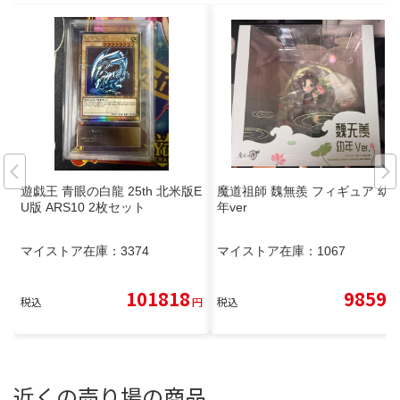
遊戯王 青眼の白龍 25th 北米版E
魔道祖師 魏無羨 フィギュア 幼
U版 ARS10 2枚セット
年ver
マイストア在庫：
3374
マイストア在庫：
1067
101818
9859
税込
円
税込
円
近くの売り場の商品