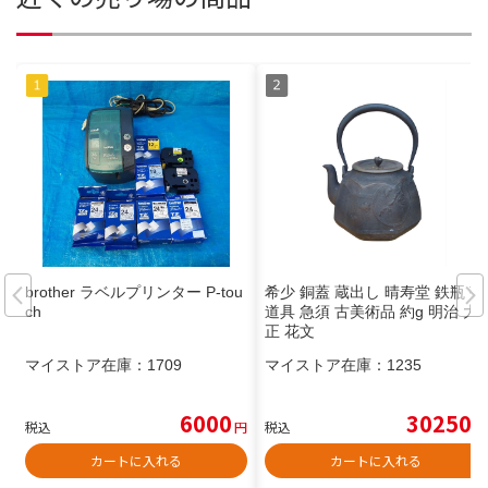
brother ラベルプリンター P-tou
希少 銅蓋 蔵出し 晴寿堂 鉄瓶 茶
ch
道具 急須 古美術品 約g 明治 大
正 花文
マイストア在庫：
1709
マイストア在庫：
1235
6000
30250
税込
円
税込
円
カートに入れる
カートに入れる